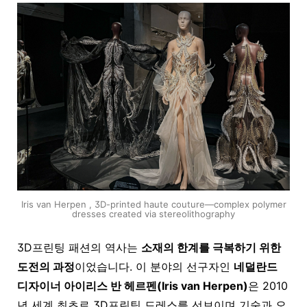
Iris van Herpen , 3D-printed haute couture—complex polymer
dresses created via stereolithography
3D프린팅 패션의 역사는
소재의 한계를 극복하기 위한
도전의 과정
이었습니다. 이 분야의 선구자인
네덜란드
디자이너 아이리스 반 헤르펜(Iris van Herpen)
은 2010
년 세계 최초로 3D프린팅 드레스를 선보이며 기
술과 오