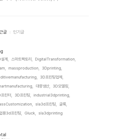
근글
인기글
ag
D설계,
스마트팩토리,
DigitalTransformation,
am,
massproduction,
3Dprinting,
ditivemanufacturing,
3D프린팅업체,
artmanufacturing,
대량생산,
3D모델링,
D프린터,
3D프린팅,
industrial3dprinting,
ssCustomization,
sla3d프린팅,
글룩,
업용3d프린팅,
Gluck,
sla3dprinting,
tal