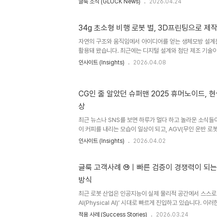
글룩 소식 (GLUCK News)
2026.04.24
있습니다. 이 변화는 학생들의 결과물에서도 그대로 드러납
는 것을 넘어, 실제로 작동가능한 수준까지 설계를 끌어올
다. AI 기반 설계 도구와 3D프린팅 같은 제작 기술이 결합
34g 초소형 비행 로봇 벌, 3D프린팅으로 제
보는 환경이 현실이 된 것입니다. 최근 대학의 졸업 전시회
자연의 구조와 움직임에서 아이디어를 얻는 생체모방 설계
새로운 산업 트렌드의 시작점이 되고 있습니다. 과거에 졸
활용돼 왔습니다. 최근에는 디지털 설계와 첨단 제조 기술이
모형에..
정밀한 부품 설계에서 빠르게 확장되고 있습니다. Festo가
인사이트 (Insights)
2026.04.08
바이오닉비(BionicBee), 벌의 비행 방식을 바탕으로 설
교한 구조와 기능을 구현해야 한다는 점에서 설계와 제조 
프로젝트였습니다.바이오닉비, 초소형 비행 로봇 Festo는
CG인 줄 알았던 슈퍼맨 2025 휴머노이드, 
이지만, 한편으로는 자연에서 아이디어를 얻은 로봇 연구도
상
오닉비(BionicBee) 는 그 흐름에서 나온 대표적인 사례로
최근 뉴스나 SNS를 보면 하루가 멀다 하고 놀라운 소식들
이 커피를 내리는 모습이 일상이 되고, AGV(무인 운반 로
며 휴머로이드 로봇이 우리 일상 속으로의 보급화되는 속도
인사이트 (Insights)
2026.04.02
되고 있습니다. 불과 얼마 전까지만 해도 스크린 속 상상
현실로 다가왔습니다. 특히 2025년 영화 슈퍼맨에서 관
이드 로봇과 인간의 신체 능력을 확장하는 웨어러블 로봇은,
글룩 고객사례 ⑭ㅣ빠른 검증이 경쟁력이 되는 
르지 않습니다. 오늘날 이 기술들은 실제 산업과 일상 속에
방식
지 발전하며, 로봇 기술의 성숙도를 보여주고 있습니다. 영
튜디오, ..
최근 로봇 산업은 인공지능이 실제 물리적 공간에서 스스로
AI(Physical AI)’ 시대로 빠르게 진입하고 있습니다. 
한 경쟁력 중 하나는 아이디어를 얼마나 빠르게 실제 제품
적용 사례 (Success Stories)
2026.03.24