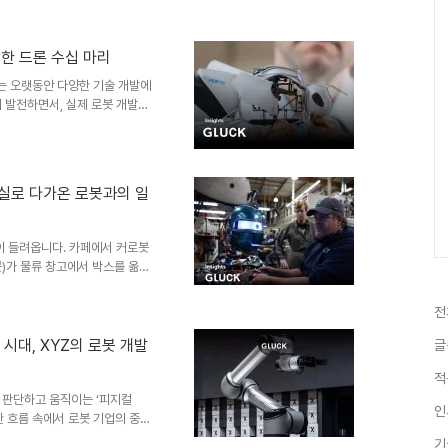
니다. 단순히 아이디어를 표현하
리는 사례가 빠르게 늘고 있습니
되면서, 생각한 것을 바로 만들어
작한 드론 수십 마리
는 단순한 학업의 마침표를 넘어
는 오랫동안 다양한 기술 개발에
업 작품이 아이디어를 시각화한
 발전하면서, 실제 로봇 개발과
 개발한 초소형 자율 비행 로봇
계된 이 로봇은 작은 크기 안에 정
기술이 함께 뒷받침되어야 하는
 자동화와 제어 기술 분야의 기업
현실로 다가온 로봇과의 일
 꾸준히 선보여 왔습니다. 바이
, 초소형 비행 로봇에 자율..
이 들려옵니다. 카페에서 커로봇
봇)가 물류 창고에서 박스를 옮기
가 그 어느 때보다 빠르게 진행
으로만 존재했던 기술들이 이제는
전
객들을 매료시켰던 고기능 휴머노
 더 이상 영화적 상상력에 머무
시대, XYZ의 로봇 개발
글
서 사람과 함께 작동하는 수준까
적
화 산업의 전설적인 특수효과 스
 판단하고 움직이는 ‘피지컬
인
이러한 흐름 속에서 로봇 기업의 중요
으로 구현하고, 현장에서 검증하
기