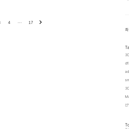
일상화를 이끄는 로봇 기업,
 줄이는 지능형 F&B 로봇, 병
용자 중심의 다양한 서비스 로봇
기반으로 한 초소형 층간 이동 로
3
4
···
17
 넓혀가고 있습니다. 이번 글..
최
최
근
글
과
인
T
기
3
글
df
ad
sm
3
Ma
산
방
To