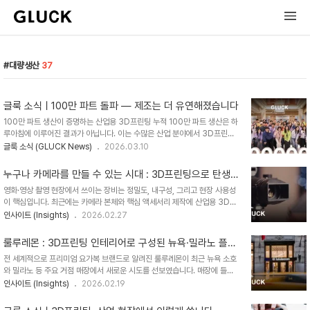
대량생산
37
글룩 소식ㅣ100만 파트 돌파 — 제조는 더 유연해졌습니다
100만 파트 생산이 증명하는 산업용 3D프린팅 누적 100만 파트 생산은 하
루아침에 이루어진 결과가 아닙니다. 이는 수많은 산업 분야에서 3D프린팅
의 품질, 납기, 비용 경쟁력을 인정받았다는 뜻입니다.[글룩(GLUCK) 누적
글룩 소식 (GLUCK News)
2026.03.10
생산 데이터]※ 누적 생산 제품 수: 1,000,000 파트 (100만 개)※ 누적 레
진 사용량: 84,000kg (84톤)※ 누적 생산 빌드: 약 13,000회이러한 누
누구나 카메라를 만들 수 있는 시대 : 3D프린팅으로 탄생
적 수치는 단순한 생산량을 넘어, 글룩의 품질 안정성과 양산 역량을 직접적
한 필름 카메라 'Infidex'
영화·영상 촬영 현장에서 쓰이는 장비는 정밀도, 내구성, 그리고 현장 사용성
으로 증명합니다.품질의 안정성100만 개의 파트를 생산하며 축적된 데이터
이 핵심입니다. 최근에는 카메라 본체와 핵심 액세서리 제작에 산업용 3D프
는 곧 품질을 보장합니다. 어떤 형상이든 최적의 공정 변수를 찾아내어, 사출
린팅을 적용해, 금형·가공 중심 공정이 가진 제약(비용, 리드타임, 소량 제작
인사이트 (Insights)
2026.02.27
성형에 버금가는 표면 품질과 정밀도를 구현합니다. 검증된 양산 능력
한계)을 넘어서는 사례가 늘고 있습니다. 산업용 3D프린팅은 단순히 형태를
13,000회 이상의 ..
만드는 방식을 넘어, 부품 통합을 통해 더 가볍고 단순한 구조를 구현할 수 있
룰루레몬 : 3D프린팅 인테리어로 구성된 뉴욕·밀라노 플래
기 때문입니다.누구나 제작 할 수 있는 3D프린팅 오픈소스 카메라 -
그십 매장
전 세계적으로 프리미엄 요가복 브랜드로 알려진 룰루레몬이 최근 뉴욕 소호
'Infidex'카메라 본체 전체를 3D프린팅으로 제작한 사례가 공개되었습니
와 밀라노 등 주요 거점 매장에서 새로운 시도를 선보였습니다. 매장에 들어
다. 러시아의 사진작가 데니스 아미네프(Denis Aminev)가 개발한
서면 가장 먼저 보이는 천장과 벽면, 그리고 고객이 잠시 쉬어갈 수 있는 벤치
인사이트 (Insights)
2026.02.19
'Infidex 176 V'는 35mm 필름을 사용하는 파노라마 카메라로, 설계 데
까지 일부 공간 요소를 산업용 3D프린팅으로 제작해 매장에 적용한 것입니
이터가 공유된 오픈 소스 프로젝트..
다. 단순한 화제성 이벤트는 아닙니다. 룰루레몬은 이러한 시도를 미래 매장