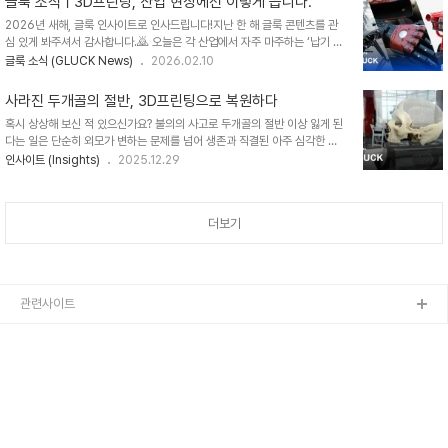
글룩 소식ㅣ3D프린팅, 산업 현장에선 이렇게 씁니다.
의 템플릿이라 말하며 전 세계 매장으로 확대 적용하고 있습니다. 왜 글로벌
2026년 새해, 글룩 인사이트로 인사드립니다!지난 한 해 글룩 콘텐츠를 관
패션 스포즈 브랜드가 전통적인 인테리어 방식 대신 산업용 3D프린팅이라
심 있게 봐주셔서 감사합니다.🙇 오늘은 각 산업에서 자주 마주하는 ‘납기 단
는 제조 기술을 선택했을까요? 룰루레몬의 3D프린팅 매장룰루레몬의 뉴욕
축·재작업 감소·양산 전환’ 과제를3D프린팅으로 해결한 적용 방법을 모아 소
글룩 소식 (GLUCK News)
2026.02.10
소호 플래그십 매장을 찾은 고객들은 옷만 보는 게 아니라, 매장 공간 자체에
개합니다. --> SLA 3D프린팅, 로봇 제조의‘맞춤형 대량생산’ 시대를 열다
서 산업용 3D프린팅이 만든 디자인 요소들을 자연스럽게..
로봇 부품을 더 빠르고 유연하게 만들기 위한 SLA 프린팅 적용 포인트 확인
사라진 두개골의 절반, 3D프린팅으로 복원하다
너무 많은 부품, 어떻게 제작하면 좋을까요? 부품 통합 설계를 통한 비용 절
혹시 상상해 보신 적 있으신가요? 불의의 사고로 두개골의 절반 이상 잃게 된
감과 경량화, 내구성까지 개선하는 제조방식 소개 ..
다는 일은 단순히 외모가 변하는 문제를 넘어 생존과 직결된 아주 심각한 문
제입니다. 뇌를 보호해 줄 단단한 방어막이 사라진 상태로 살아간다는 건 매
인사이트 (Insights)
2025.12.29
순간이 위험일 수밖에 없습니다. 최근 의료계와 산업계 모두를 깜짝 놀라게
한 소식이 하나 있었습니다. 바로 사고로 두개골의 절반 이상, 정확히는
83%를 잃었던 한 남성이 기적처럼 평범한 일상을 되찾았다는 이야기입니
더보기
다. 과거의 기술로는 이 문제를 완벽하게 해결하기가 참 어려웠습니다. 사람
의 머리 모양은 지문처럼 모두 제각각이고, 다친 부위의 형태도 불규칙하기
때문입니다. 기존에 금속을 깎거나 틀에 찍어내는 방식으로는 이 복잡하고 미
세한 곡면을 환자에게 딱 맞게 구현하는 데 분명한 한계..
관련사이트