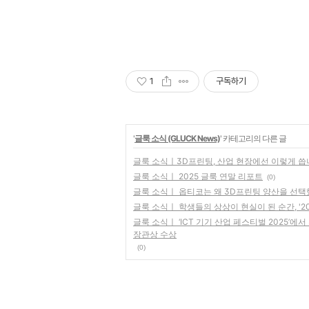
1
구독하기
'
글룩 소식 (GLUCK News)
' 카테고리의 다른 글
글룩 소식ㅣ3D프린팅, 산업 현장에선 이렇게 씁
글룩 소식ㅣ 2025 글룩 연말 리포트
(0)
글룩 소식ㅣ 옵티코는 왜 3D프린팅 양산을 선택했
글룩 소식ㅣ 학생들의 상상이 현실이 된 순간, '2
글룩 소식ㅣ ‘ICT 기기 산업 페스티벌 2025’
장관상 수상
(0)