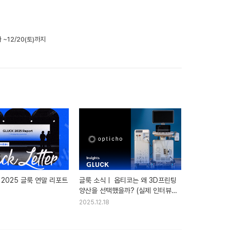
~12/20(토)까지
2025 글룩 연말 리포트
글룩 소식ㅣ 옵티코는 왜 3D프린팅
양산을 선택했을까? (실제 인터뷰
공개)
2025.12.18