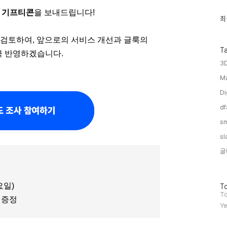
피 기프티콘
을 보내드립니다!
최
최
근
글
검토하여, 앞으로의 서비스 개선과 글룩의
과
인
T
극 반영하겠습니다.
기
3
글
Ma
Di
df
sm
sl
글
요일)
방
To
문
To
 증정
자
Ye
수