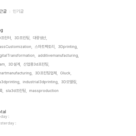
근글
인기글
ag
D프린터,
3D프린팅,
대량생산,
ssCustomization,
스마트팩토리,
3Dprinting,
gitalTransformation,
additivemanufacturing,
am,
3D설계,
산업용3d프린팅,
artmanufacturing,
3D프린팅업체,
Gluck,
a3dprinting,
industrial3dprinting,
3D모델링,
룩,
sla3d프린팅,
massproduction,
tal
day :
sterday :