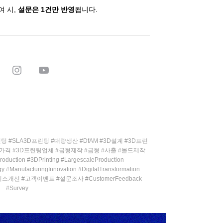
여 시,
설문은 1건만 반영
됩니다.
팅 #SLA3D프린팅 #대량생산 #DfAM #3D설계 #3D프린
팅가격 #3D프린팅업체 #금형제작 #금형 #사출 #몰드제작
tion #3DPrinting #LargescaleProduction
y #ManufacturingInnovation #DigitalTransformation
#서비스개선 #고객이벤트 #설문조사 #CustomerFeedback
#Survey