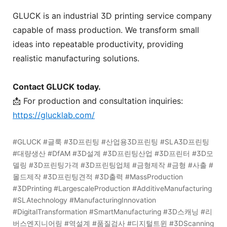
GLUCK is an industrial 3D printing service company
capable of mass production. We transform small
ideas into repeatable productivity, providing
realistic manufacturing solutions.
Contact GLUCK today.
📩 For production and consultation inquiries:
https://glucklab.com/
#GLUCK #글룩 #3D프린팅 #산업용3D프린팅 #SLA3D프린팅
#대량생산 #DfAM #3D설계 #3D프린팅산업 #3D프린터 #3D모
델링 #3D프린팅가격 #3D프린팅업체 #금형제작 #금형 #사출 #
몰드제작 #3D프린팅견적 #3D출력 #MassProduction
#3DPrinting #LargescaleProduction #AdditiveManufacturing
#SLAtechnology #ManufacturingInnovation
#DigitalTransformation #SmartManufacturing #3D스캐닝 #리
버스엔지니어링 #역설계 #품질검사 #디지털트윈 #3DScanning