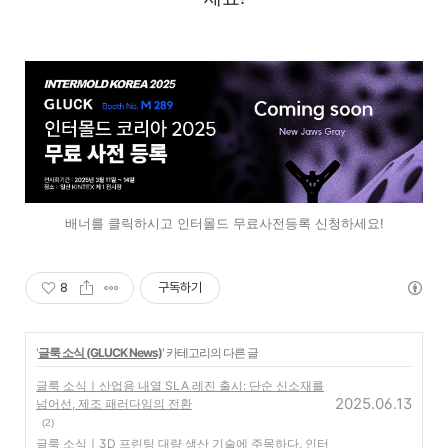
배너를 클릭하시고 인터몰드 무료사전등록 신청하세요!
8
구독하기
'
글룩 소식 (GLUCK News)
' 카테고리의 다른 글
글룩 소식ㅣ산업용 내열 SLA 레진 출시: 단순 신소재를
2025.06.13
넘어선, 제조 패러다임의 전환
(2)
글룩 소식ㅣ3D 프린팅 대량 생산 기술에 주목하다, 인터