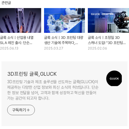
관련글
글룩 소식ㅣ산업용 내열
글룩 소식ㅣ3D 프린팅 대량
글룩 소식ㅣ초정밀 3D
SLA 레진 출시: 단순
생산 기술에 주목하다,
스캐너 도입! "3D 프린팅
신소재를 넘어선, 제조
인터몰드 코리아 2025
품질 검증과 제조혁신 선도"
2025.06.13
2025.03.27
2025.02.06
패러다임의 전환
3D프린팅 글룩,GLUCK
3D프린팅 기술과 제조 솔루션을 선도하는 글룩(GLUCK)이
제공하는 다양한 산업 정보와 최신 소식의 허브입니다. 단순
한 정보 전달을 넘어, 고객과 함께 성장하고 혁신을 만들어
가는 공간이 되고자 합니다.
구독하기