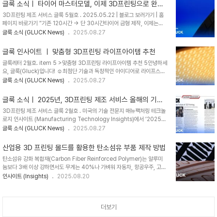
Additive Manufacturing)에 있습니다. ✅ DfAM 없이 출력한 프로젝트
글룩 소식ㅣ 타이어 마스터모델, 이제 3D프린팅으로 완성
는 왜 실패하는가?✅ 단순한 ‘서포트 최적화’가 아닌, 설계 단계부터 생산성
됩니다
3D프린팅 제조 서비스 글룩 5월호 . 2025.05.22 | 블로그 보러가기 | 홈
까지 바꾸는 접근법은?✅ 부품 통합, 경량화, 공정 최적화까지 가능한 전략적
페이지 바로가기 “기존 120시간 → 단 30시간타이어 금형 제작, 이제는
설계란 무엇인가? 📌 글룩 블로그에서 전체 내용 보기 "대량생산이나 중요한
3D프린팅이 바꿉니다.”타이어 산업의 전환점이 될, GLUCK의 제조 솔루
글룩 소식 (GLUCK News)
2025.08.27
산업용 3D프린팅 프로젝트를 계획하고 계신다면,해당 업체의 장비 리..
션.기존 5축 CNC 중심의 마스터모델 제작 공정을SLA 3D프린팅 기술로
대체하였습니다. 1. 🛠️공정 혁신 ( 19단계 → 10단계 이하 단축 )전통적인
글룩 인사이트 ㅣ 맞춤형 3D프린팅 라이프아이템 추천
절삭 가공 방식에서는 마스터모델 제작을 위해 19단계 이상의 복잡한 수작업
글룩레터 2월호. item 5 >맞춤형 3D프린팅 라이프아이템 추천 5안녕하세
이 필요했습니다.GLUCK은 SLA 3D프린팅 기술을 통해 이를 10단계 이하
요, 글룩(Gluck)입니다! ☺️최첨단 기술과 독창적인 아이디어로 라이프스타
로 단축하여, 숙련 인력의 의존도와 작업 편차를 줄이고 더 빠르고 일관된 결
일의 새로운 가능성을 열어가는맞춤형 3D 프린팅 제작 기업 5곳을 소개해
글룩 소식 (GLUCK News)
2025.08.27
과물을 만들어냅니다. 2. ⏱️시간 혁신 ( 120시간 → 30시간 절감 ) 기..
드립니다!3D 프린팅 기술은 패션, 디자인, 굿즈 등 다양한 분야에서커스텀
제품을 선보이며 우리의 삶에 가치를 더하고 있습니다.아래에서 소개될 기업
글룩 소식ㅣ 2025년, 3D프린팅 제조 서비스 올해의 기업
들의 이야기를 통해,3D 프린팅과 획기적인 디자인이 만들어내는 편리함을
선정
3D프린팅 제조 서비스 글룩 2월호 . 미국의 기술 전문지 매뉴팩처링 테크놀
함께 확인해 보시기 바랍니다. 겐트리 (Gantri)Gantri는 모든 조명을 3D
로지 인사이트 (Manufacturing Technology Insights)에서 ‘2025
프린팅 기술로 제작합니다. 전 세계의 디자이너와 협력하여 독창적이고 예술
3D 프린팅 제조 서비스 올해의 기업’ 2025 3D Printing
글룩 소식 (GLUCK News)
2025.08.27
적인 조명 디자인을 3D 프린팅을 사용해, 디자인의 한계에 구애받지 않는 결
Manufacturing Services Company of the Year 으로 글룩이 국내
과물로 구현하고 있습니다. 3D 프..
3D 프린팅기업으로서 최초 선정되었습니다.자세히 보기 ‘Manufacturing
산업용 3D 프린팅 몰드를 활용한 탄소섬유 부품 제작 방법
Technology Insights’는 지난 17년간 글로벌 생산기술산업, 첨단소재,
탄소섬유 강화 복합재(Carbon Fiber Reinforced Polymer)는 알루미
3D 프린팅, 항공 우주 제조 산업, 방위 산업, IoT 등 44가지 항목의 다양한
늄보다 3배 이상 강하면서도 무게는 40%나 가벼워 자동차, 항공우주, 고성
혁신기술 관련 기사를 다루고 있는 미국 전문 매체로 제조 기술 잡지 분야에
능 스포츠 산업에서 경량화와 강도를 동시에 달성하기 위한 핵심 소재로 각광
인사이트 (Insights)
2025.08.20
서 권위있는 전문지로 인정받고 매거진입니다."11년..
받고 있습니다. 하지만 이 고성능 소재로 부품을 제작하기 위해서는 그에 상
응하는 정밀한 금형(몰드)이 필수적입니다. 전통적으로 금속이나 나무를
CNC로 가공해 만들던 몰드는 제작에 수 주에서 수개월이 걸리고 막대한 비
더보기
용이 발생하여, 신속한 프로토타이핑과 다품종 소량생산에 큰 장벽이 되어 왔
습니다. 최근, 이러한 판도를 바꾸는 기술로 산업용