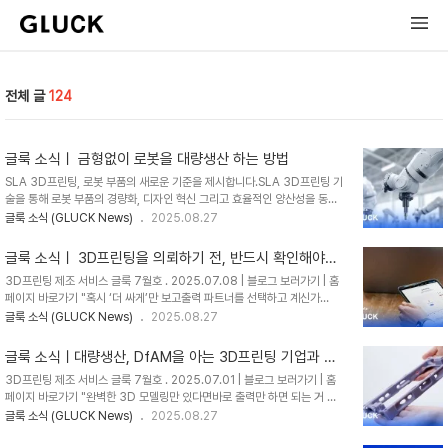
전체 글
124
글룩 소식ㅣ 금형없이 로봇을 대량생산 하는 방법
SLA 3D프린팅, 로봇 부품의 새로운 기준을 제시합니다.SLA 3D프린팅 기
술을 통해 로봇 부품의 경량화, 디자인 혁신 그리고 효율적인 양산성을 동시
에 실현합니다 ➡️경량화부품 일체화 설계를 통해 브래킷, 조립 파트를 제거
글룩 소식 (GLUCK News)
2025.08.27
하고 무게를 획기적으로 줄여 소형 모터 적용 가능성을 확대하며, 배선 및 센
서 배치 자유도를 높입니다. ➡️외피 디자인 자유 곡면 설계와 브랜드형 커버
글룩 소식ㅣ 3D프린팅을 의뢰하기 전, 반드시 확인해야하
구현으로 사출로는 불가능했던 브랜드 로고 및질감 일체화 설계를 가능하게
는 것은?
3D프린팅 제조 서비스 글룩 7월호 . 2025.07.08 | 블로그 보러가기 | 홈
하여 로봇의 외관 으로 브랜드를 강화할 수 있습니다. ➡️대량 맞춤화 각 고객
페이지 바로가기 "혹시 ‘더 싸게’만 보고출력 파트너를 선택하고 계신가
의 요구에 최적화된 로봇 부품을 각각 별도로 제작하면서도,금형 없이 수천
요?"지금, 가장 위험한 건 ‘가격’이 아니라 데이터 유출입니다.ㆍㆍㆍ최근 보
글룩 소식 (GLUCK News)
2025.08.27
개까지 생산 가능한 대량 맞춤화가 가능합니다. 다양한 로봇 기업들이 발전된
도된 뉴스 보셨나요?📰 서울경제 (2025.07.01)“車부품, 항공·국방까지 털
3D프린팅 솔루션으로 놀라운 성과를 달성..
린다…中 기술 유출 통로 된 3D 프린팅”국내 기업들이 중국 업체에 3D프린
글룩 소식ㅣ대량생산, DfAM을 아는 3D프린팅 기업과 함
팅을 외주로 맡기면서,민감한 설계 도면과 데이터가 무방비로 유출되고 있다
께해야 하는 이유
3D프린팅 제조 서비스 글룩 7월호 . 2025.07.01 | 블로그 보러가기 | 홈
는 사실, 보도되었죠.당장의 단가 절감과 빠른 납기를 위해 선택한 외주가결
페이지 바로가기 "완벽한 3D 모델링만 있다면바로 출력만 하면 되는 거 아
국엔 기업의 기술 경쟁력까지 넘겨주는 상황으로 이어지고 있는 것입니다.파
닌가요?"하지만 왜 어떤 출력은 매끄럽게 성공하고,어떤 출력은 품질 문제,
글룩 소식 (GLUCK News)
2025.08.27
일 한 장 넘긴 줄 알았는데,그 안에 담긴 제품 구조, 기술, 조립 로직까지 고스
후가공 , 예상치 못한 비용 폭탄으로 끝날까요?정답은 DfAM(Design for
란히 분석되고 있..