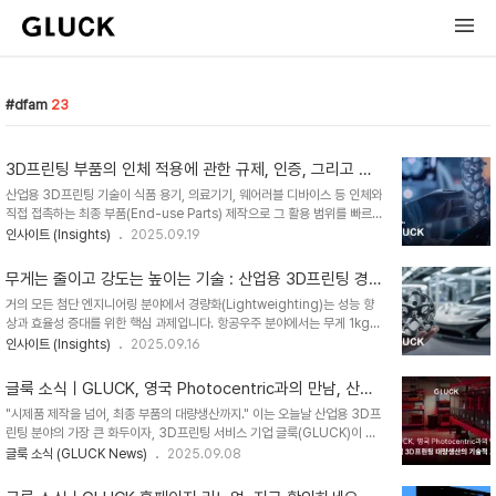
dfam
23
3D프린팅 부품의 인체 적용에 관한 규제, 인증, 그리고 제
조 산업
산업용 3D프린팅 기술이 식품 용기, 의료기기, 웨어러블 디바이스 등 인체와
직접 접촉하는 최종 부품(End-use Parts) 제작으로 그 활용 범위를 빠르
게 넓혀가고 있습니다. 이는 제조업의 새로운 가능성을 열어주는 동시에, 과
인사이트 (Insights)
2025.09.19
거에는 없었던 새로운 차원의 품질 검증과 규제 준수의 중요성을 부각시키고
있습니다. 단순히 ‘인증된 소재’를 사용하는 것만으로는 최종 제품의 안전을
무게는 줄이고 강도는 높이는 기술 : 산업용 3D프린팅 경
보장할 수 없습니다. 성공적인 제품화를 위해서는 설계 소프트웨어부터 프린
량화 설계
거의 모든 첨단 엔지니어링 분야에서 경량화(Lightweighting)는 성능 향
팅 공정, 후처리, 멸균에 이르기까지 전체 워크플로우에 대한 깊이 있는 이해
상과 효율성 증대를 위한 핵심 과제입니다. 항공우주 분야에서는 무게 1kg
와 체계적인 접근이 필수적입니다. 이 글에서는 인체 접촉을 전제로 한 산업
감축이 비행 수명 동안 약 25톤의 CO₂ 배출량을 절감하며, 자동차 산업에
인사이트 (Insights)
2025.09.16
용 3D프린팅 부품에 적용되는 핵심 규제 환경, 소재 과학, 그리고 공정 검증
서는 연비 향상과 직결됩니다. 이처럼 경량화는 더 이상 선택이 아닌 지속 가
의 모든 것을 분석하고, 글룩이 어떻..
능한 미래를 위한 필수 전략입니다. 이러한 시대적 요구에 부응하는 가장 혁
글룩 소식ㅣGLUCK, 영국 Photocentric과의 만남, 산업
신적인 기술이 바로 산업용 3D프린팅(적층 제조)입니다. 재료를 층층이 쌓
3D프린팅 대량생산의 기술적 교류
"시제품 제작을 넘어, 최종 부품의 대량생산까지." 이는 오늘날 산업용 3D프
아 올리는 이 기술은 전례 없는 설계 자유도를 제공하며, 기존 방식으로는 불
린팅 분야의 가장 큰 화두이자, 3D프린팅 서비스 기업 글룩(GLUCK)이 추
가능했던 최적의 경량 설계를 현실로 만들고 있습니다. 이 글에서는 글룩이
구하는 핵심 가치입니다. 최근 글룩은 이 비전을 공유하는 영국의 혁신 기업,
글룩 소식 (GLUCK News)
2025.09.08
제공하는 산업용 3D프린팅 솔루션이 어떻게 위상 최적화, 제너레이티브 디
포토센트릭(Photocentric)과 깊이 있는 기술 교류의 시간을 가졌습니다.
자인, 첨단 소재와 결합하여 제조업의 무..
포토센트릭은 세계 최초로 LCD 기반의 DPP(Daylight Printing