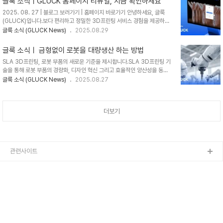
글룩 소식ㅣGLUCK 홈페이지 리뉴얼, 지금 확인하세요
Process) 3D프린팅 기술을 상용화하며, 특히 대형 출력과 자동화 생산 분
2025. 08. 27 | 블로그 보러가기 | 홈페이지 바로가기 안녕하세요, 글룩
야에서 글로벌 시장을 선도하고 있는 기업입니다. 이번 만남은 단순히 두 기
(GLUCK)입니다.보다 편리하고 정밀한 3D프린팅 서비스 경험을 제공하기
업의 기술력을 확인하는 자리를 넘어, 서로 다른 철학과 접근법을 통해 3D프
위해GLUCK 홈페이지가 새롭게 리뉴얼되었습니다.이번 리뉴얼은 단순한
글룩 소식 (GLUCK News)
2025.08.29
린팅이 제조업의 미래를 어떻게 바꾸어 나갈지에 대한 통찰을 공유하는 의미
디자인 개선을 넘어고객 중심의 서비스 경험 강화에 초점을 맞추었습니다. #
있는 시간이었습니..
실시간가상견적 • #편리해진마이페이지 • #향상된이용경험 ✨이번 리뉴얼
글룩 소식ㅣ 금형없이 로봇을 대량생산 하는 방법
의 핵심포인트✨1. 마이페이지 전면 개편프로필 보드, 계정 유형 설정, 사업
SLA 3D프린팅, 로봇 부품의 새로운 기준을 제시합니다.SLA 3D프린팅 기
자 정보 간편 등록으로 더 빠르게. --> 2.주문내역 페이지 기능 추가주문 이
술을 통해 로봇 부품의 경량화, 디자인 혁신 그리고 효율적인 양산성을 동시
력 확인과 관리가 한눈에, 더 간편하게. --> 3.가이드 페이지 업데이트프린
에 실현합니다 ➡️경량화부품 일체화 설계를 통해 브래킷, 조립 파트를 제거
글룩 소식 (GLUCK News)
2025.08.27
팅 관련 가이드로 첫 사용도 수월하게. --> 4.가상견적 시스템 업그레이드
하고 무게를 획기적으로 줄여 소형 모터 적용 가능성을 확대하며, 배선 및 센
더 빠르고 ..
서 배치 자유도를 높입니다. ➡️외피 디자인 자유 곡면 설계와 브랜드형 커버
구현으로 사출로는 불가능했던 브랜드 로고 및질감 일체화 설계를 가능하게
더보기
하여 로봇의 외관 으로 브랜드를 강화할 수 있습니다. ➡️대량 맞춤화 각 고객
의 요구에 최적화된 로봇 부품을 각각 별도로 제작하면서도,금형 없이 수천
개까지 생산 가능한 대량 맞춤화가 가능합니다. 다양한 로봇 기업들이 발전된
3D프린팅 솔루션으로 놀라운 성과를 달성..
관련사이트